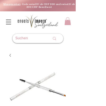
Mengenrabatt
: Code swiss10% ab CHF 200 und swiss15% ab
300 CHF Bestellwert