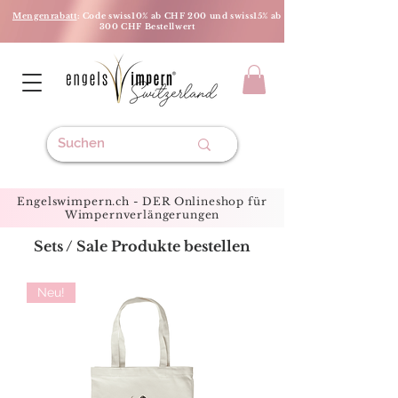
Mengenrabatt
: Code swiss10% ab CHF 200 und swiss15% ab
300 CHF Bestellwert
Engelswimpern.ch - DER Onlineshop für
Wimpernverlängerungen
Sets / Sale Produkte bestellen
Neu!