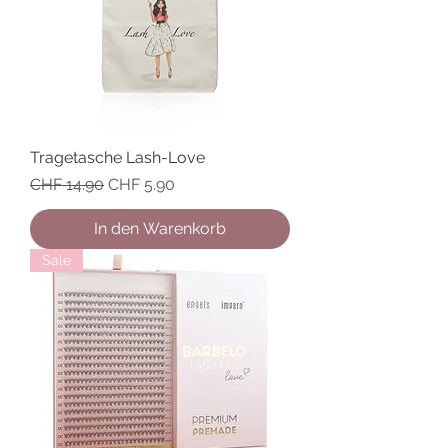
Tragetasche Lash-Love
Standardpreis
Sale-Preis
CHF 14.90
CHF 5.90
In den Warenkorb
Sale