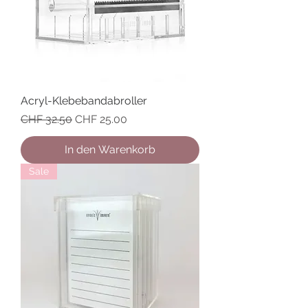
Acryl-Klebebandabroller
Standardpreis
Sale-Preis
CHF 32.50
CHF 25.00
In den Warenkorb
Sale