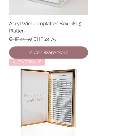
Acryl Wimpernplatten Box inkl. 5
Platten
Standardpreis
Sale-Preis
CHF 49.50
CHF 24.75
In den Warenkorb
AUSVERKAUF