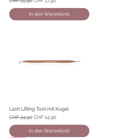
Standardpreis
Sale-Preis
CHF 25.90
CHF 17.90
In den Warenkorb
Lash Lifting Tool mit Kugel
Standardpreis
Sale-Preis
CHF 24.90
CHF 14.90
In den Warenkorb