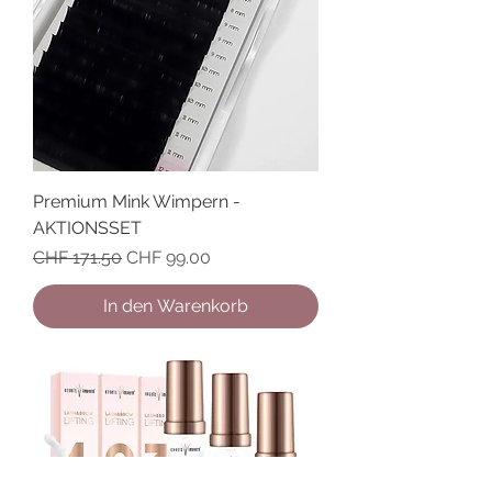
Premium Mink Wimpern -
AKTIONSSET
Standardpreis
Sale-Preis
CHF 171.50
CHF 99.00
In den Warenkorb