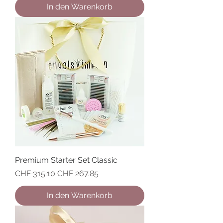
In den Warenkorb
Premium Starter Set Classic
Standardpreis
Sale-Preis
CHF 315.10
CHF 267.85
In den Warenkorb