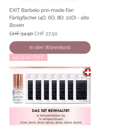
EXIT Barbelo pre-made Fan
Färtigfächer (4D, 6D, 8D, 10D) - alte
Boxen
Standardpreis
Sale-Preis
CHF 34.90
CHF 27.50
In den Warenkorb
5g GLUE FREE