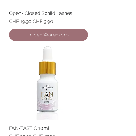
Open- Closed Schild Lashes
Standardpreis
Sale-Preis
CHF 19.90
CHF 9.90
In den Warenkorb
FAN-TASTIC 10ml