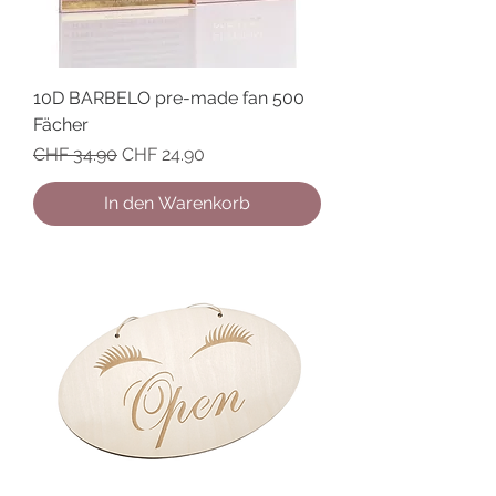
10D BARBELO pre-made fan 500
Fächer
Standardpreis
Sale-Preis
CHF 34.90
CHF 24.90
In den Warenkorb