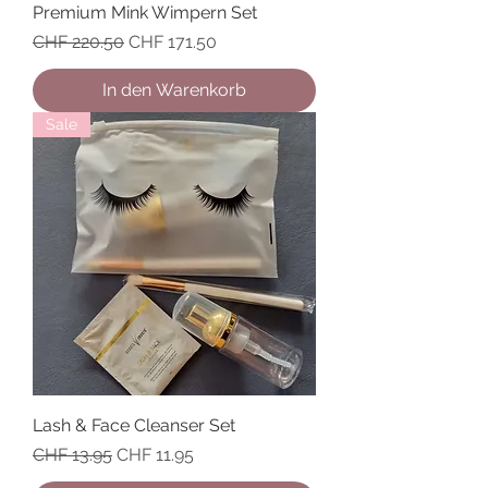
Premium Mink Wimpern Set
Standardpreis
Sale-Preis
CHF 220.50
CHF 171.50
In den Warenkorb
Sale
Lash & Face Cleanser Set
Standardpreis
Sale-Preis
CHF 13.95
CHF 11.95