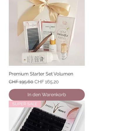
Premium Starter Set Volumen
Standardpreis
Sale-Preis
CHF 195.60
CHF 165.20
In den Warenkorb
SUPER SALE