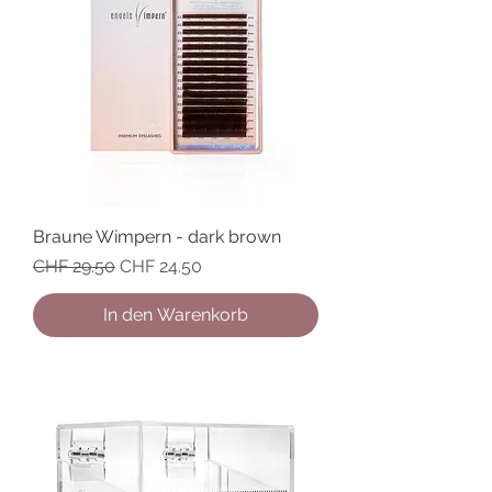
Braune Wimpern - dark brown
Standardpreis
Sale-Preis
CHF 29.50
CHF 24.50
In den Warenkorb