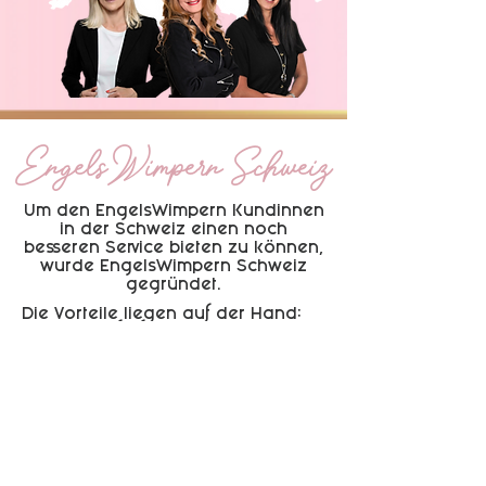
EngelsWimpern Schweiz
Um den EngelsWimpern Kundinnen
in der Schweiz einen noch
besseren Service bieten zu können,
wurde EngelsWimpern Schweiz
gegründet.
Die Vorteile liegen auf der Hand:
Kürzere Lieferfristen
Geringere Portokosten
Keine Zollgebühren
Falls Du Fragen zu uns oder
unserem Shop hast, zögere nicht
uns zu
kontaktieren
!