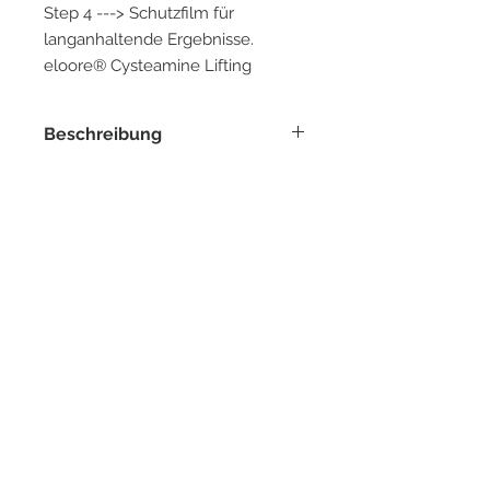
Step 4 ---> Schutzfilm für
langanhaltende Ergebnisse.
eloore® Cysteamine Lifting
Revolution im Bereich Wimpern-
und Augenbrauen-Lifting - Sanfte
Beschreibung
Behandlung ohne Ammoniak!
Das eloore® COATING 10ml Gel ist
der 4. Schritt im Cysteamine Lash &
Brow Lifting System.
Es bietet eine effektive Lösung für
die
Nachbehandlung
und
Pflege
von
Wimpern und Augenbrauen, ohne
dass ein Ausspülen nötig ist.
Das Gel erzeugt einen
Schutzfilm
,
der die Lifting-Effekte verstärkt und
für eine
langanhaltende Form
sorgt.
Die Formula enthält lösliches
Kollagen, hydrolysiertes Keratin,
Natriumhyaluronat und
hydrolysierte Seide, die für ihre