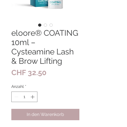
eloore® COATING
10ml –
Cysteamine Lash
& Brow Lifting
Preis
CHF 32.50
Anzahl
*
In den Warenkorb