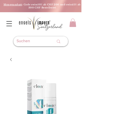
Mengenrabatt
: Code swiss10% ab CHF 200 und swiss15% ab
300 CHF Bestellwert