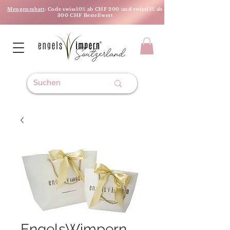
Mengenrabatt
: Code swiss10% ab CHF 200 und swiss15% ab
300 CHF Bestellwert
EngelsWimpern