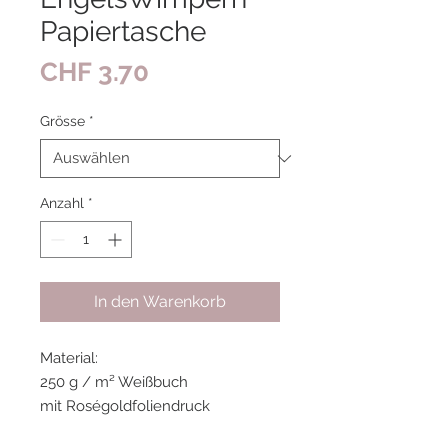
Papiertasche
Preis
CHF 3.70
Grösse
*
Anzahl
*
In den Warenkorb
Material:
250 g / m² Weißbuch
mit Roségoldfoliendruck