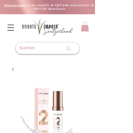
Mengenrabatt
: Code swiss10% ab CHF 200 und swiss15% ab
300 CHF Bestellwert