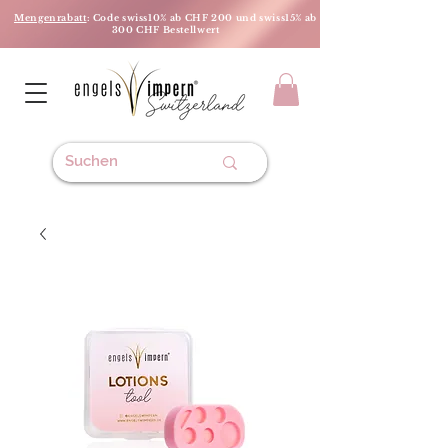
Mengenrabatt
: Code swiss10% ab CHF 200 und swiss15% ab
300 CHF Bestellwert