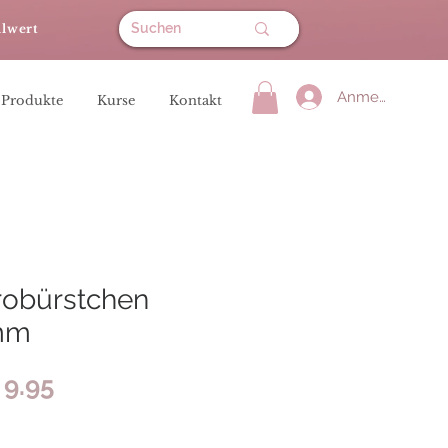
llwert
Anmelden
 Produkte
Kurse
Kontakt
robürstchen
mm
Preis
9.95