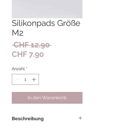
Silikonpads Größe
M2
Standardpreis
 CHF 12.90 
Sale-
CHF 7.90
Preis
Anzahl
*
In den Warenkorb
Beschreibung
Hochwertige Silikonpads, die für das