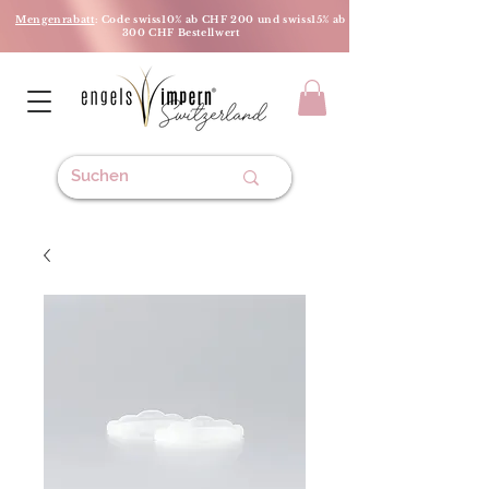
Mengenrabatt
: Code swiss10% ab CHF 200 und swiss15% ab
300 CHF Bestellwert