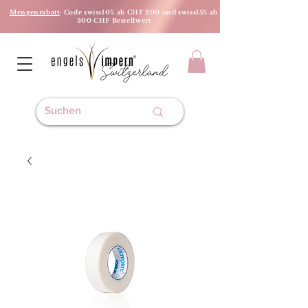
Mengenrabatt
: Code swiss10% ab CHF 200 und swiss15% ab
300 CHF Bestellwert