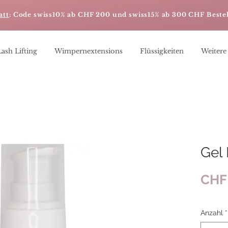
att
: Code swiss10% ab CHF 200 und swiss15% ab 300 CHF Beste
Lash Lifting
Wimpernextensions
Flüssigkeiten
Weitere
Gel
CHF
Anzahl
*