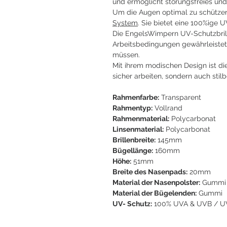
und ermöglicht störungsfreies und
Um die Augen optimal zu schützen
System
. Sie bietet eine 100%ige 
Die EngelsWimpern UV-Schutzbrille
Arbeitsbedingungen gewährleistet.
müssen.
Mit ihrem modischen Design ist di
sicher arbeiten, sondern auch stil
Rahmenfarbe:
Transparent
Rahmentyp:
Vollrand
Rahmenmaterial:
Polycarbonat
Linsenmaterial:
Polycarbonat
Brillenbreite:
145mm
Bügellänge:
160mm
Höhe:
51mm
Breite des Nasenpads:
20mm
Material der Nasenpolster:
Gummi
Material der Bügelenden:
Gummi
UV- Schutz:
100% UVA & UVB / U