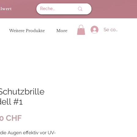
llwert
Se connecter
Weitere Produkte
More
chutzbrille
ell #1
Prix
90 CHF
 die Augen effektiv vor UV-