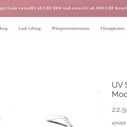
att
: Code swiss10% ab CHF 200 und swiss15% ab 300 CHF Beste
Shop
Lash Lifting
Wimpernextensions
Flüssigkeiten
UV S
Mod
22,
schützt