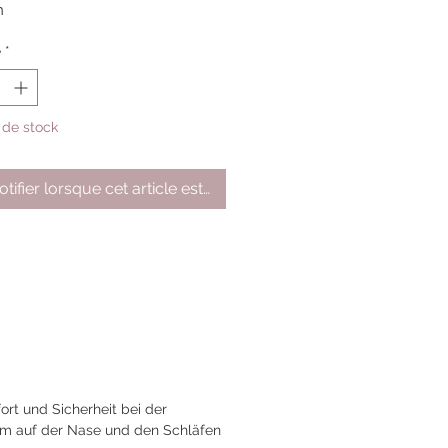
n
é
*
 de stock
tifier lorsque cet article est disponible
rt und Sicherheit bei der
em auf der Nase und den Schläfen