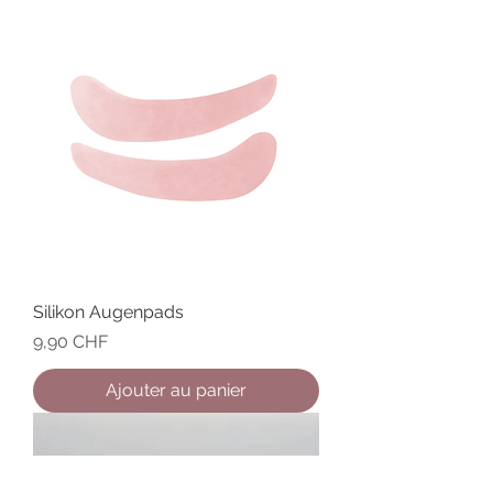
Silikon Augenpads
Prix
9,90 CHF
Ajouter au panier