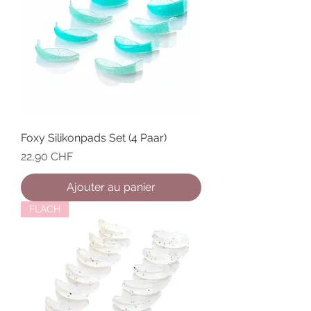
Foxy Silikonpads Set (4 Paar)
Prix
22,90 CHF
Ajouter au panier
FLACH