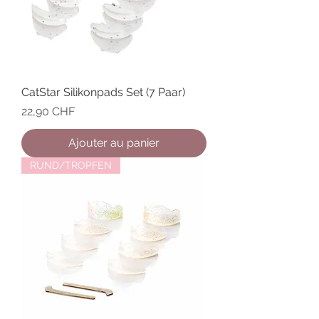
CatStar Silikonpads Set (7 Paar)
Prix
22,90 CHF
Ajouter au panier
RUND/TROPFEN