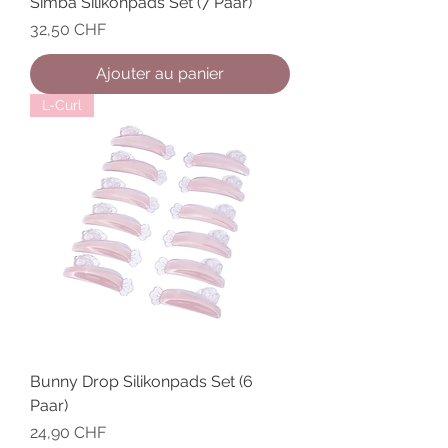
Simba Silikonpads Set (7 Paar)
Prix
32,50 CHF
Ajouter au panier
L-Curl
Bunny Drop Silikonpads Set (6
Paar)
Prix
24,90 CHF