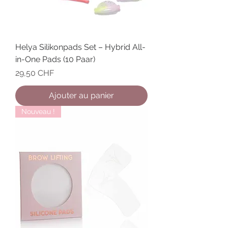
Helya Silikonpads Set – Hybrid All-
in-One Pads (10 Paar)
Prix
29,50 CHF
Ajouter au panier
Nouveau !