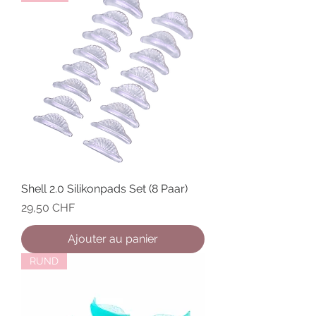
Shell 2.0 Silikonpads Set (8 Paar)
Prix
29,50 CHF
Ajouter au panier
RUND