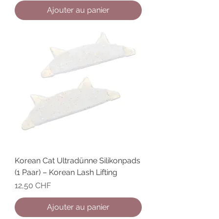
Ajouter au panier
Korean Cat Ultradünne Silikonpads
(1 Paar) – Korean Lash Lifting
Prix
12,50 CHF
Ajouter au panier