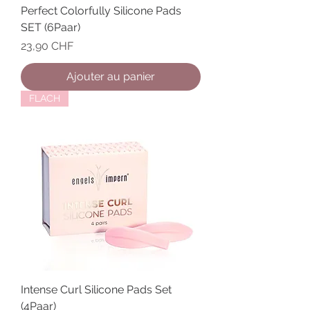
Perfect Colorfully Silicone Pads
SET (6Paar)
Prix
23,90 CHF
Ajouter au panier
FLACH
Intense Curl Silicone Pads Set
(4Paar)