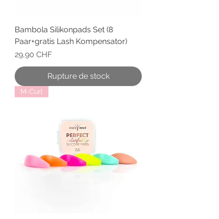
Bambola Silikonpads Set (8
Paar+gratis Lash Kompensator)
Prix
29,90 CHF
Rupture de stock
M-Curl