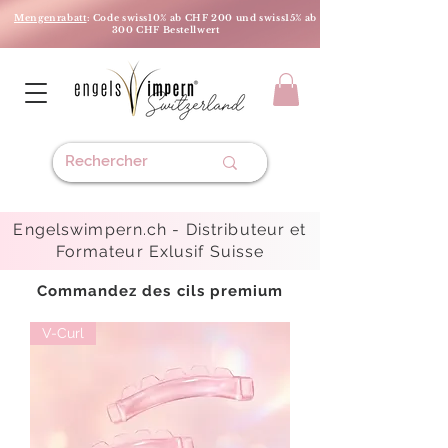
Mengenrabatt
: Code swiss10% ab CHF 200 und swiss15% ab
300 CHF Bestellwert
Engelswimpern.ch -
Distributeur et
Formateur Exlusif Suisse
Commandez des cils premium
V-Curl