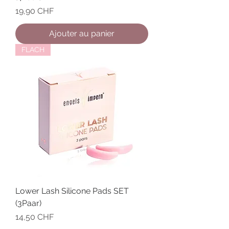
Prix
19,90 CHF
Ajouter au panier
FLACH
Lower Lash Silicone Pads SET
(3Paar)
Prix
14,50 CHF