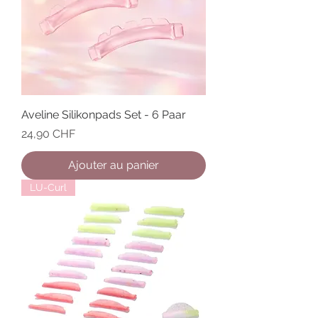
Aveline Silikonpads Set - 6 Paar
Prix
24,90 CHF
Ajouter au panier
LU-Curl