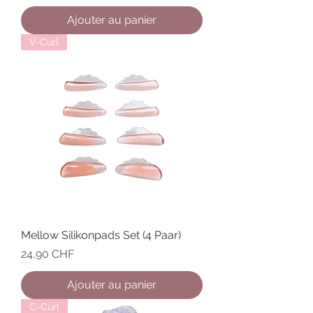
Ajouter au panier
V-Curl
Mellow Silikonpads Set (4 Paar)
Prix
24,90 CHF
Ajouter au panier
C-Curl