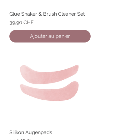
Glue Shaker & Brush Cleaner Set
Prix
39,90 CHF
Ajouter au panier
Silikon Augenpads