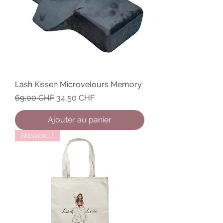
Lash Kissen Microvelours Memory
Prix original
Prix promotionnel
69,00 CHF
34,50 CHF
Ajouter au panier
Nouveau !