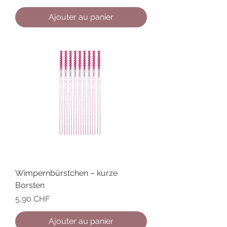
Ajouter au panier
Wimpernbürstchen – kurze
Borsten
Prix
5,90 CHF
Ajouter au panier