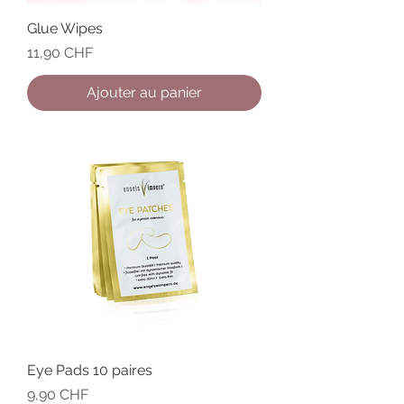
Glue Wipes
Prix
11,90 CHF
Ajouter au panier
Eye Pads 10 paires
Prix
9,90 CHF