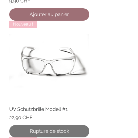
Prix
9,90 CHF
Ajouter au panier
Nouveau !
UV Schutzbrille Modell #1
Prix
22,90 CHF
Rupture de stock