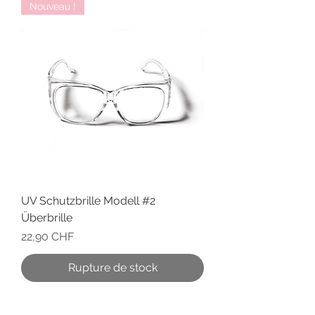
Nouveau !
UV Schutzbrille Modell #2
Überbrille
Prix
22,90 CHF
Rupture de stock