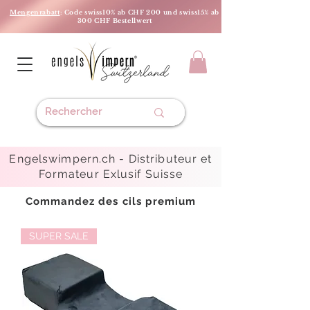
Mengenrabatt
: Code swiss10% ab CHF 200 und swiss15% ab
300 CHF Bestellwert
Engelswimpern.ch -
Distributeur et
Formateur Exlusif Suisse
Commandez des cils premium
SUPER SALE