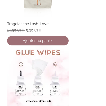
Tragetasche Lash-Love
Prix original
Prix promotionnel
14,90 CHF
5,90 CHF
Ajouter au panier