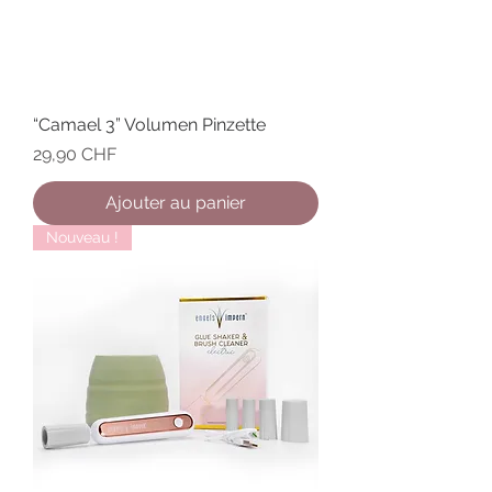
“Camael 3” Volumen Pinzette
Prix
29,90 CHF
Ajouter au panier
Nouveau !