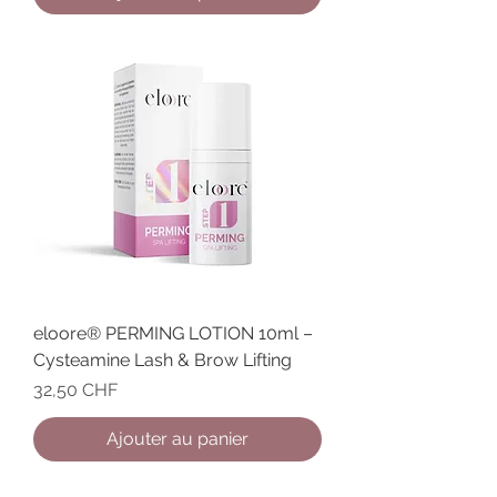
eloore® PERMING LOTION 10ml –
Cysteamine Lash & Brow Lifting
Prix
32,50 CHF
Ajouter au panier