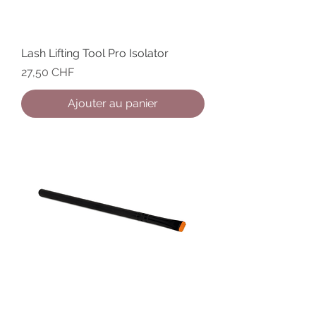
Lash Lifting Tool Pro Isolator
Prix
27,50 CHF
Ajouter au panier