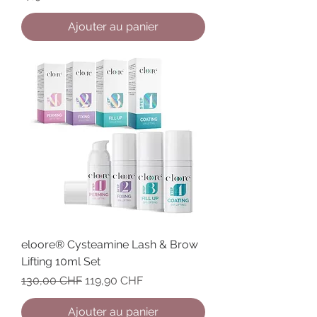
Ajouter au panier
eloore® Cysteamine Lash & Brow
Lifting 10ml Set
Prix original
Prix promotionnel
130,00 CHF
119,90 CHF
Ajouter au panier