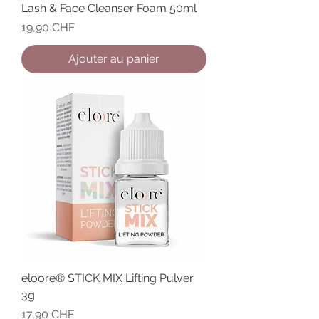
Lash & Face Cleanser Foam 50ml
Prix
19,90 CHF
Ajouter au panier
eloore® STICK MIX Lifting Pulver
3g
Prix
17,90 CHF