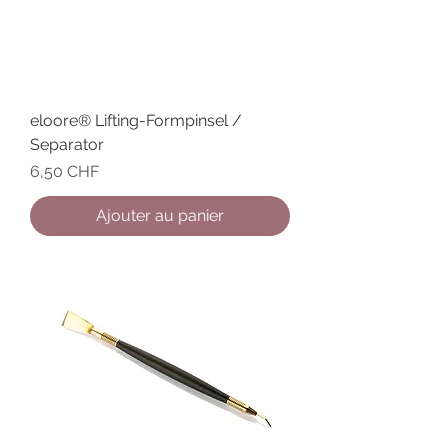
eloore® Lifting-Formpinsel /
Separator
Prix
6,50 CHF
Ajouter au panier