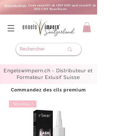
Mengenrabatt
: Code swiss10% ab CHF 200 und swiss15% ab
300 CHF Bestellwert
Engelswimpern.ch -
Distributeur et
Formateur Exlusif Suisse
Commandez des cils premium
Nouveau !