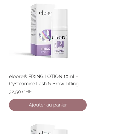
eloore® FIXING LOTION 10ml –
Cysteamine Lash & Brow Lifting
Prix
32,50 CHF
Ajouter au panier