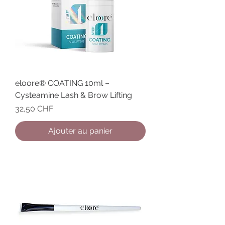
eloore® COATING 10ml –
Cysteamine Lash & Brow Lifting
Prix
32,50 CHF
Ajouter au panier