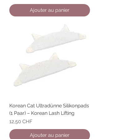
Ajouter au panier
Korean Cat Ultradünne Silikonpads
(1 Paar) – Korean Lash Lifting
Prix
12,50 CHF
Ajouter au panier