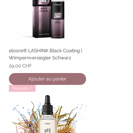
eloore® LASHINK Black Coating |
Wimpernversiegler Schwarz
Prix
29,00 CHF
Ajouter au panier
Nouveau !