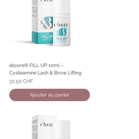
eloore® FILL UP 10ml –
Cysteamine Lash & Brow Lifting
Prix
32,50 CHF
Ajouter au panier