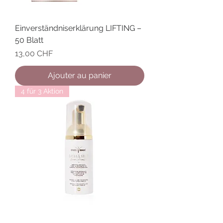
Einverständniserklärung LIFTING –
50 Blatt
Prix
13,00 CHF
Ajouter au panier
4 für 3 Aktion