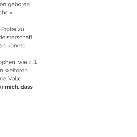
den geboren 
che.»
 Probe zu 
eisterschaft, 
 an konnte 
phen, wie z.B. 
n weiteren 
. Voller 
ür mich, dass 