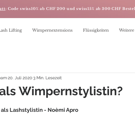
att
: Code swiss10% ab CHF 200 und swiss15% ab 300 CHF Beste
Lash Lifting
Wimpernextensions
Flüssigkeiten
Weitere
eam
20. Juli 2020
3 Min. Lesezeit
 als Wimpernstylistin?
e als Lashstylistin - Noèmi Apro