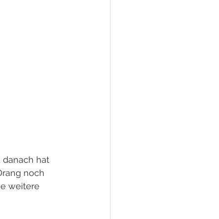
d danach hat 
 Drang noch 
e weitere 
 