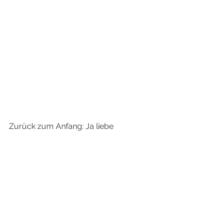
Zurück zum Anfang: Ja liebe 
Wimpern-Expertin und begnadete 
Facebook-Autorin, vielleicht kommt 
man mit jedem Produkt ans Ziel, aber 
ich fahre lieber mit meinem Porsche 
über die Zielgeraden:)
Hast du noch nie EngelsWimpern 