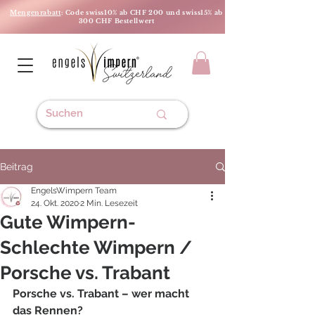
Mengenrabatt
: Code swiss10% ab CHF 200 und swiss15% ab
300 CHF Bestellwert
Beitrag
EngelsWimpern Team
24. Okt. 2020
2 Min. Lesezeit
Gute Wimpern-
Schlechte Wimpern /
Porsche vs. Trabant
Porsche vs. Trabant – wer macht 
das Rennen? 