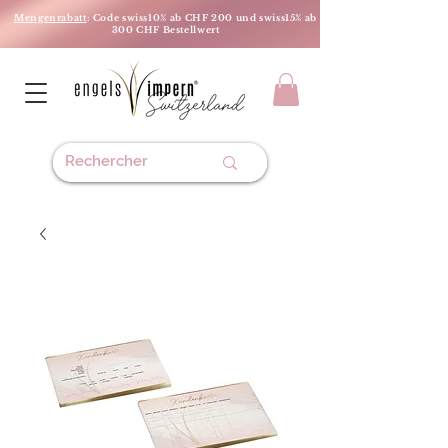
Mengenrabatt
: Code swiss10% ab CHF 200 und swiss15% ab
300 CHF Bestellwert