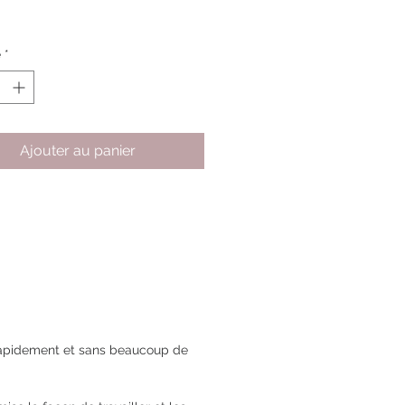
original
promotionnel
é
*
Ajouter au panier
 rapidement et sans beaucoup de