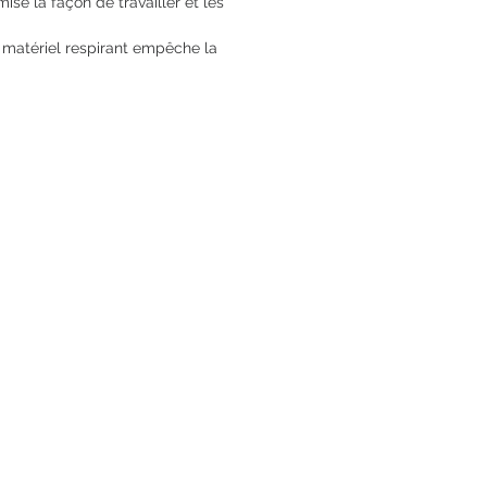
se la façon de travailler et les
e matériel respirant empêche la