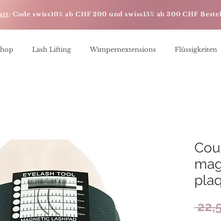
att
: Code swiss10% ab CHF 200 und swiss15% ab 300 CHF Beste
Shop
Lash Lifting
Wimpernextensions
Flüssigkeiten
Cou
mag
pla
 22,