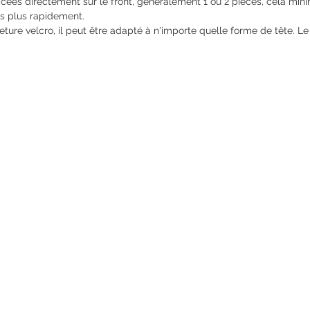
es directement sur le front, généralement 1 ou 2 pièces, cela minimi
s plus rapidement.
ure velcro, il peut être adapté à n'importe quelle forme de tête. L