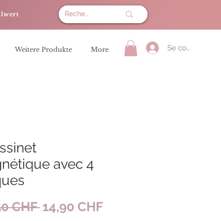
llwert
Se connecter
Weitere Produkte
More
ssinet
nétique avec 4
ques
Prix
Prix
50 CHF 
14,90 CHF