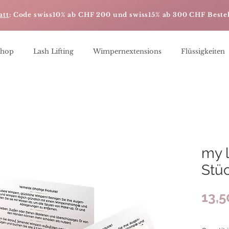
att
: Code swiss10% ab CHF 200 und swiss15% ab 300 CHF Beste
Shop
Lash Lifting
Wimpernextensions
Flüssigkeiten
my l
Stü
13,