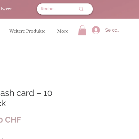
llwert
Se connecter
Weitere Produkte
More
ash card – 10
ck
Prix
50 CHF