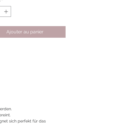
é
*
Ajouter au panier
werden.
reint.
net sich perfekt für das