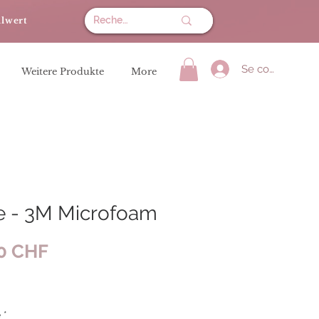
llwert
Se connecter
Weitere Produkte
More
e - 3M Microfoam
Prix
50 CHF
é
*