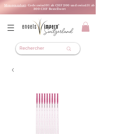
Mengenrabatt
: Code swiss10% ab CHF 200 und swiss15% ab
300 CHF Bestellwert