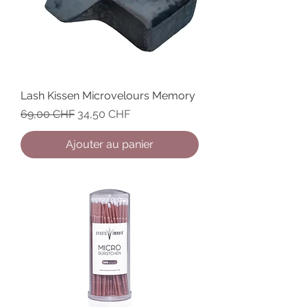
Lash Kissen Microvelours Memory
Prix original
Prix promotionnel
69,00 CHF
34,50 CHF
Ajouter au panier