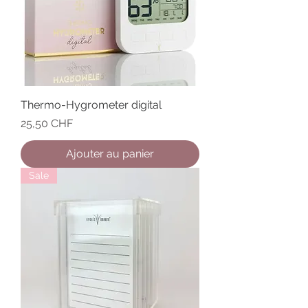
Thermo-Hygrometer digital
Prix
25,50 CHF
Ajouter au panier
Sale