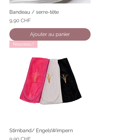
Bandeau / serre-tête
Prix
9,90 CHF
Ajouter au panier
Nouveau !
Stirnband/ EngelsWimpern
Prix
9,90 CHF