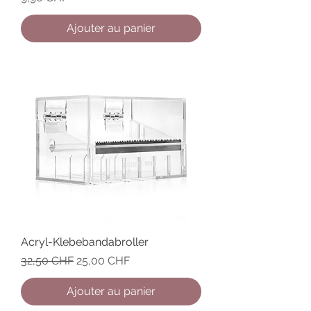
Ajouter au panier
Acryl-Klebebandabroller
Prix original
Prix promotionnel
32,50 CHF
25,00 CHF
Ajouter au panier