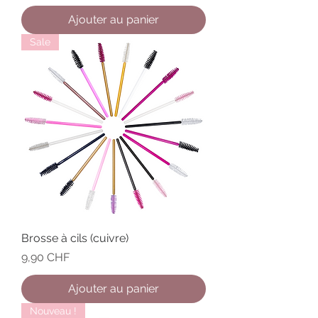
Ajouter au panier
Sale
Brosse à cils (cuivre)
Prix
9,90 CHF
Ajouter au panier
Nouveau !