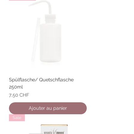
Spülflasche/ Quetschflasche
250ml
Prix
7,50 CHF
Ajouter au panier
Sale