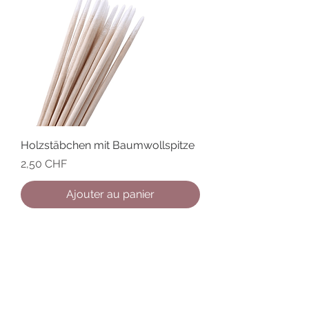
Holzstäbchen mit Baumwollspitze
Prix
2,50 CHF
Ajouter au panier