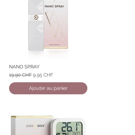
NANO SPRAY
Prix original
Prix promotionnel
19,90 CHF
9,95 CHF
Ajouter au panier