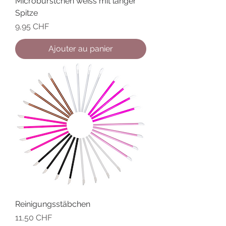
Microbürstchen weiss mit langer
Spitze
Prix
9,95 CHF
Ajouter au panier
Reinigungsstäbchen
Prix
11,50 CHF