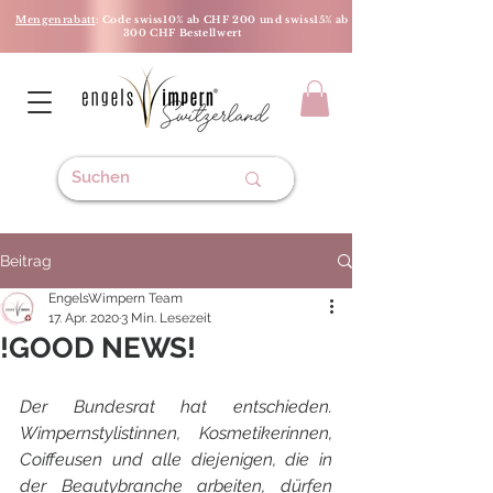
Mengenrabatt
: Code swiss10% ab CHF 200 und swiss15% ab
300 CHF Bestellwert
Beitrag
EngelsWimpern Team
17. Apr. 2020
3 Min. Lesezeit
!GOOD NEWS!
Der Bundesrat hat entschieden. 
Wimpernstylistinnen, Kosmetikerinnen, 
Coiffeusen und alle diejenigen, die in 
der Beautybranche arbeiten, dürfen 