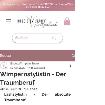
Mengenrabatt
: Code swiss10% ab CHF 200 und swiss15% ab
300 CHF Bestellwert
Beitrag
EngelsWimpern Team
11. Apr. 2020
3 Min. Lesezeit
Wimpernstylistin - Der
Traumberuf
Aktualisiert:
26. Mai 2022
Lashstylistin - Der absolute 
Traumberuf