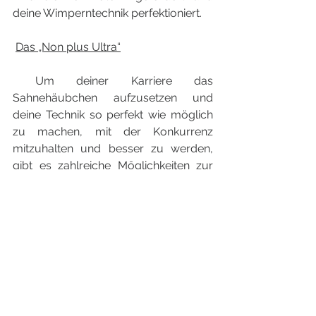
deine Wimperntechnik perfektioniert.
Das „Non plus Ultra“
 Um deiner Karriere das 
Sahnehäubchen aufzusetzen und 
deine Technik so perfekt wie möglich 
zu machen, mit der Konkurrenz 
mitzuhalten und besser zu werden, 
gibt es zahlreiche Möglichkeiten zur 
Weiterbildung. Hier werden dir noch 
mehr Tipps und Tricks für die Arbeit 
am Kunden und für die Erstellung 
deiner Wimpernsets an die Hand 
gegeben. So wird der Job für dich nie 
uninteressant, du kannst dich immer 
weiter entwickeln und dich ganz nach 
deinem Belieben neu erfinden.