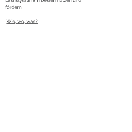
Lashstylistin am besten nutzen und 
fördern. 
Wie, wo, was?